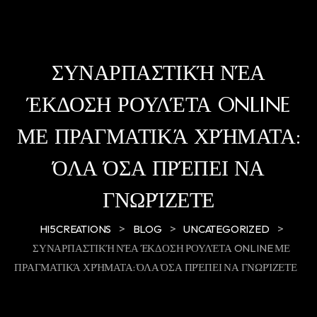
ΣΥΝΑΡΠΑΣΤΙΚΉ ΝΈΑ
ΈΚΔΟΣΗ ΡΟΥΛΈΤΑ ONLINE
ΜΕ ΠΡΑΓΜΑΤΙΚΆ ΧΡΉΜΑΤΑ:
ΌΛΑ ΌΣΑ ΠΡΈΠΕΙ ΝΑ
ΓΝΩΡΊΖΕΤΕ
>
>
>
HI5CREATIONS
BLOG
UNCATEGORIZED
ΣΥΝΑΡΠΑΣΤΙΚΉ ΝΈΑ ΈΚΔΟΣΗ ΡΟΥΛΈΤΑ ONLINE ΜΕ
ΠΡΑΓΜΑΤΙΚΆ ΧΡΉΜΑΤΑ: ΌΛΑ ΌΣΑ ΠΡΈΠΕΙ ΝΑ ΓΝΩΡΊΖΕΤΕ