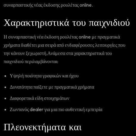
συναρπαστικής νέας έκδοσης ρουλέτας online.
Χαρακτηριστικά του παιχνιδιού
Η συναρπαστική νέα έκδοση ρουλέτας online με πραγματικά
χρήματα διαθέτει μια σειρά από ενδιαφέρουσες λειτουργίες που
την κάνουν ξεχωριστή.Ανάμεσα στα χαρακτηριστικά του
παιχνιδιού περιλαμβάνονται:
Υψηλή ποιότητα γραφικών και ήχου
Δυνατότητα παίξετε με πραγματικά χρήματα
Διαφορετικά είδη στοιχημάτων
Ζωντανός dealer για μια πιο αυθεντική εμπειρία
Πλεονεκτήματα και