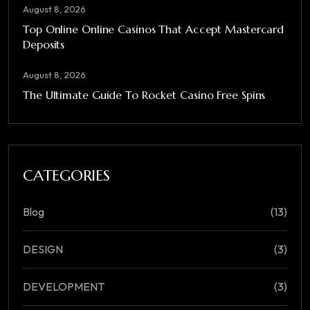
August 8, 2026
Top Online Online Casinos That Accept Mastercard
Deposits
August 8, 2026
The Ultimate Guide To Rocket Casino Free Spins
CATEGORIES
Blog
(13)
DESIGN
(3)
DEVELOPMENT
(3)