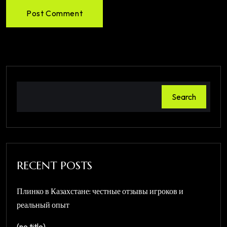
Post Comment
Search
RECENT POSTS
Плинко в Казахстане: честные отзывы игроков и
реальный опыт
(no title)