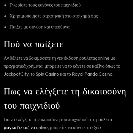
Γνωρίστε τους κανόνες του παιχνιδιού
Χρησιμοποιήστε στρατηγική στο στοίχημά σας
Παίξτε με σύνεση και υπεύθυνα
Πού να παίξετε
Αν θέλετε να δοκιμάσετε τη νέα έκδοση ρουλέτας online με
πραγματικά χρήματα, μπορείτε να το κάνετε σε καζίνο όπως το
JackpotCity, το Spin Casino και το Royal Panda Casino.
Πως να ελέγξετε τη δικαιοσύνη
του παιχνιδιού
Για να ελέγξετε τη δικαιοσύνη του παιχνιδιού στη ρουλέτα
paysafe καζίνο
online, μπορείτε να κάνετε τα εξής: