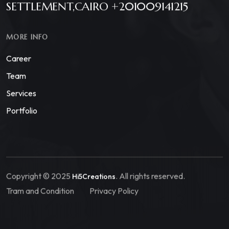
SETTLEMENT,CAIRO +201009141215
MORE INFO
Career
Team
Services
Portfolio
Copyright © 2025
. All rights reserved.
Hi5Creations
Tram and Condition
Privacy Policy