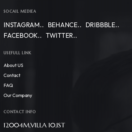
SOCAIL MEDIEA
INSTAGRAM..
BEHANCE..
DRIBBBLE..
FACEBOOK..
TWITTER..
USEFULL LINK
About US
Contact
FAQ
Our Company
CONTACT INFO
12004M,VILLA 10,1ST