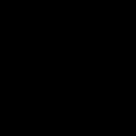
LIVE STREAMIN
>
>
HI5CREATIONS
BLOG