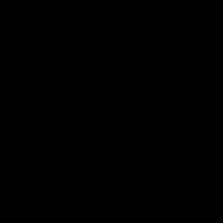
Post Comment
Search
RECENT POSTS